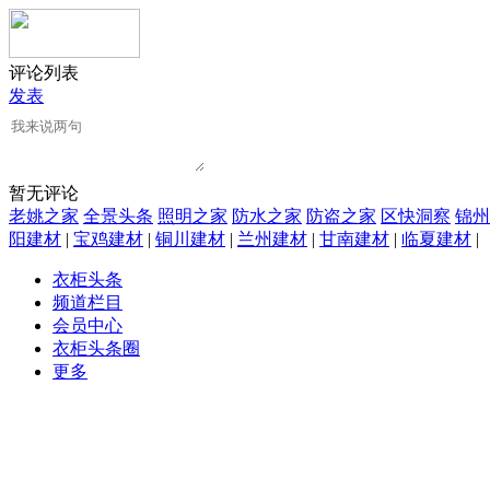
评论列表
发表
暂无评论
老姚之家
全景头条
照明之家
防水之家
防盗之家
区快洞察
锦州
阳建材
|
宝鸡建材
|
铜川建材
|
兰州建材
|
甘南建材
|
临夏建材
|
衣柜头条
频道栏目
会员中心
衣柜头条圈
更多