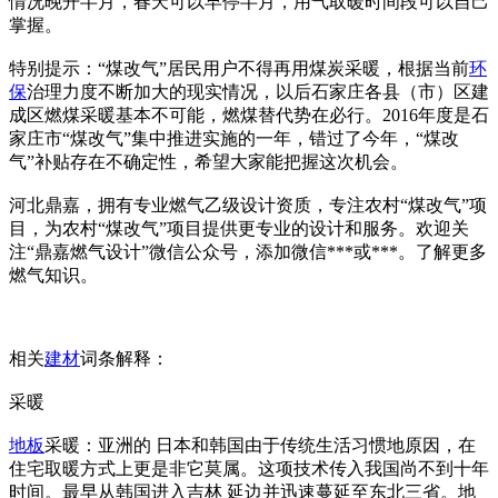
情况晚开半月，春天可以早停半月，用气取暖时间段可以自己
掌握。
特别提示：“煤改气”居民用户不得再用煤炭采暖，根据当前
环
保
治理力度不断加大的现实情况，以后石家庄各县（市）区建
成区燃煤采暖基本不可能，燃煤替代势在必行。2016年度是石
家庄市“煤改气”集中推进实施的一年，错过了今年，“煤改
气”补贴存在不确定性，希望大家能把握这次机会。
河北鼎嘉，拥有专业燃气乙级设计资质，专注农村“煤改气”项
目，为农村“煤改气”项目提供更专业的设计和服务。欢迎关
注“鼎嘉燃气设计”微信公众号，添加微信***或***。了解更多
燃气知识。
相关
建材
词条解释：
采暖
地板
采暖：亚洲的 日本和韩国由于传统生活习惯地原因，在
住宅取暖方式上更是非它莫属。这项技术传入我国尚不到十年
时间。最早从韩国进入吉林 延边并迅速蔓延至东北三省。地