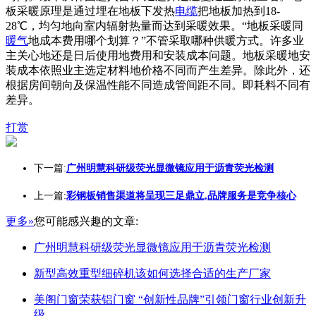
板采暖原理是通过埋在地板下发热
电缆
把地板加热到18-
28℃，均匀地向室内辐射热量而达到采暖效果。“地板采暖同
暖气
地成本费用哪个划算？”不管采取哪种供暖方式。许多业
主关心地还是日后使用地费用和安装成本问题。地板采暖地安
装成本依照业主选定材料地价格不同而产生差异。除此外，还
根据房间朝向及保温性能不同造成管间距不同。即耗料不同有
差异。
打赏
下一篇:
广州明慧科研级荧光显微镜应用于沥青荧光检测
上一篇:
彩钢板销售渠道将呈现三足鼎立,品牌服务是竞争核心
更多»
您可能感兴趣的文章:
广州明慧科研级荧光显微镜应用于沥青荧光检测
新型高效重型细碎机该如何选择合适的生产厂家
美阁门窗荣获铝门窗 “创新性品牌”引领门窗行业创新升
级