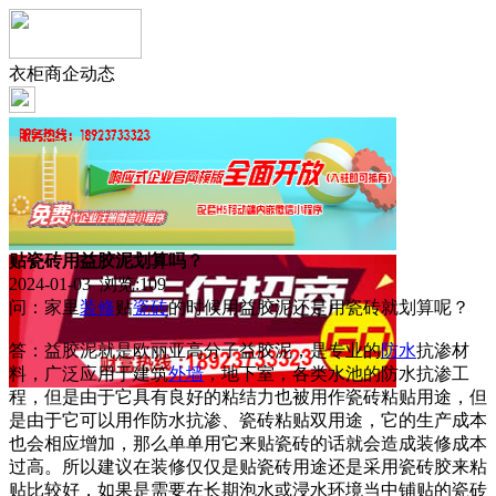
衣柜商企动态
贴瓷砖用益胶泥划算吗？
2024-01-03 浏览:
109
问：家里
装修
贴
瓷砖
的时候用益胶泥还是用瓷砖就划算呢？
答：益胶泥就是欧丽亚高分子益胶泥，是专业的
防水
抗渗材
料，广泛应用于建筑
外墙
，地下室，各类水池的防水抗渗工
程，但是由于它具有良好的粘结力也被用作瓷砖粘贴用途，但
是由于它可以用作防水抗渗、瓷砖粘贴双用途，它的生产成本
也会相应增加，那么单单用它来贴瓷砖的话就会造成装修成本
过高。所以建议在装修仅仅是贴瓷砖用途还是采用瓷砖胶来粘
贴比较好，如果是需要在长期泡水或浸水环境当中铺贴的瓷砖