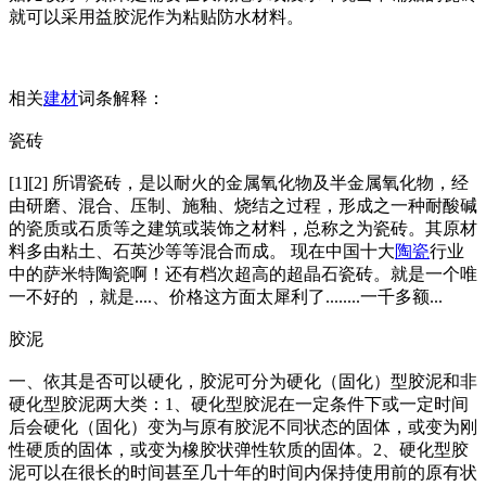
就可以采用益胶泥作为粘贴防水材料。
相关
建材
词条解释：
瓷砖
[1][2] 所谓瓷砖，是以耐火的金属氧化物及半金属氧化物，经
由研磨、混合、压制、施釉、烧结之过程，形成之一种耐酸碱
的瓷质或石质等之建筑或装饰之材料，总称之为瓷砖。其原材
料多由粘土、石英沙等等混合而成。 现在中国十大
陶瓷
行业
中的萨米特陶瓷啊！还有档次超高的超晶石瓷砖。就是一个唯
一不好的 ，就是....、价格这方面太犀利了........一千多额...
胶泥
一、依其是否可以硬化，胶泥可分为硬化（固化）型胶泥和非
硬化型胶泥两大类：1、硬化型胶泥在一定条件下或一定时间
后会硬化（固化）变为与原有胶泥不同状态的固体，或变为刚
性硬质的固体，或变为橡胶状弹性软质的固体。2、硬化型胶
泥可以在很长的时间甚至几十年的时间内保持使用前的原有状