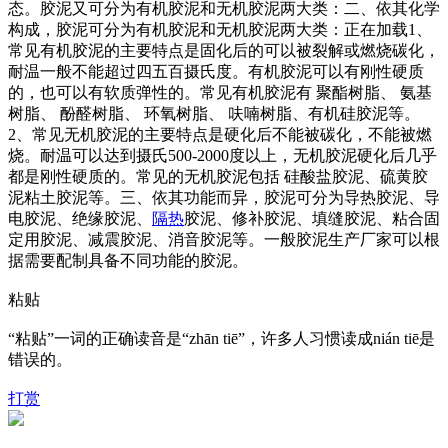
态。胶泥又可分为有机胶泥和无机胶泥两大类：二、依其化学
构成，胶泥可分为有机胶泥和无机胶泥两大类：正在加载1、
常见有机胶泥的主要特点是固化后的可以被裂解或燃烧碳化，
耐温一般不能超过四五百摄氏度。有机胶泥可以有刚性硬质
的，也可以有软质弹性的。常见有机胶泥有 聚酯树脂、 氨基
树脂、 酚醛树脂、 环氧树脂、 呋喃树脂、有机硅胶泥等。
2、常见无机胶泥的主要特点是硬化后不能被碳化，不能被燃
烧。耐温可以达到摄氏500-2000度以上，无机胶泥硬化后几乎
都是刚性硬质的。常见的无机胶泥包括 硅酸盐胶泥、硫黄胶
泥粘土胶泥等。三、依其功能而异，胶泥可分为导热胶泥、导
电胶泥、绝缘胶泥、
隔热
胶泥、修补胶泥、填缝胶泥、粘合固
定用胶泥、减震胶泥、消音胶泥等。一般胶泥生产厂家可以根
据需要配制具备不同功能的胶泥。
粘贴
“粘贴”一词的正确读音是“zhān tiē”，许多人习惯读成nián tiē是
错误的。
打赏