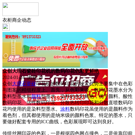
衣柜商企动态
众创大理石瓷砖印花机的数码印花色彩更鲜艳
2024-01-24 浏览:
78
众创
大理石
瓷砖
印花机的数码印花的较大优势主要集中在色彩
与图案的精细程度上。首先，从色彩来说，数码印花墨水分为
染料型墨水和
颜料
型墨水，染料的色彩鲜艳，优于颜料。酸性
数码印花、活性数码印花、分散热转印印花和分散直喷数码印
花均使用的是染料型墨水。
涂料
数码印花虽使用的是颜料作为
着色剂，但其都使用的是纳米级的颜料色浆。特定的墨水，只
要做好配套专用的ICC曲线，色彩展现即可达到良好。
传统丝网印花的色彩，一是根据四色网点撞色，二是依靠印前