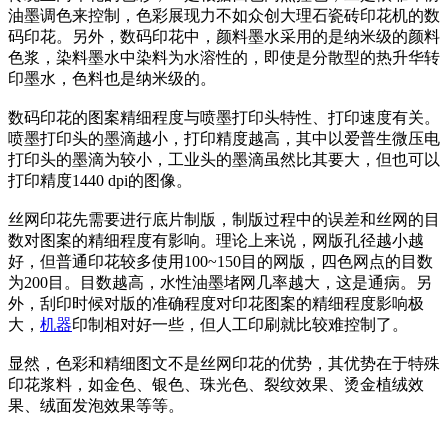
油墨调色来控制，色彩展现力不如众创大理石瓷砖印花机的数
码印花。另外，数码印花中，颜料墨水采用的是纳米级的颜料
色浆，染料墨水中染料为水溶性的，即使是分散型的热升华转
印墨水，色料也是纳米级的。
数码印花的图案精细程度与喷墨打印头特性、打印速度有关。
喷墨打印头的墨滴越小，打印精度越高，其中以爱普生微压电
打印头的墨滴为较小，工业头的墨滴虽然比其要大，但也可以
打印精度1440 dpi的图像。
丝网印花先需要进行底片制版，制版过程中的误差和丝网的目
数对图案的精细程度有影响。理论上来说，网版孔径越小越
好，但普通印花较多使用100~150目的网版，四色网点的目数
为200目。目数越高，水性油墨堵网几率越大，这是通病。另
外，刮印时候对版的准确程度对印花图案的精细程度影响极
大，
机器
印制相对好一些，但人工印刷就比较难控制了。
显然，色彩和精细图文不是丝网印花的优势，其优势在于特殊
印花浆料，如金色、银色、珠光色、裂纹效果、烫金植绒效
果、绒面发泡效果等等。