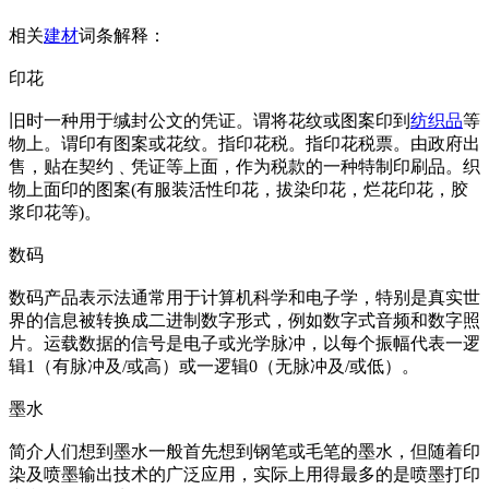
相关
建材
词条解释：
印花
旧时一种用于缄封公文的凭证。谓将花纹或图案印到
纺织品
等
物上。谓印有图案或花纹。指印花税。指印花税票。由政府出
售，贴在契约﹑凭证等上面，作为税款的一种特制印刷品。织
物上面印的图案(有服装活性印花，拔染印花，烂花印花，胶
浆印花等)。
数码
数码产品表示法通常用于计算机科学和电子学，特别是真实世
界的信息被转换成二进制数字形式，例如数字式音频和数字照
片。运载数据的信号是电子或光学脉冲，以每个振幅代表一逻
辑1（有脉冲及/或高）或一逻辑0（无脉冲及/或低）。
墨水
简介人们想到墨水一般首先想到钢笔或毛笔的墨水，但随着印
染及喷墨输出技术的广泛应用，实际上用得最多的是喷墨打印