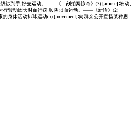
备心里还想,等有些钱钞到手,好去运动。——《二刻拍案惊奇》(3) [arouse]∶鼓动、
round]∶运行转动因天时而行罚,顺阴阳而运动。——《新语》(2)
进身体健康的身体活动排球运动(5) [movement]∶向群众公开宣扬某种思