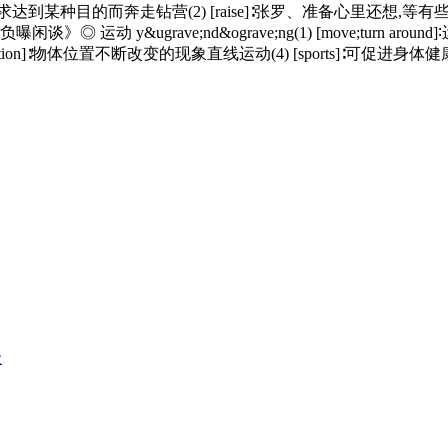
s through pull]∶为求达到某种目的而奔走钻营(2) [raise]∶张罗、准
 y&ugrave;nd&ograve;ng(1) [move;turn a
) [motion]∶物体位置不断改变的现象直线运动(4) [sports]∶可促
级