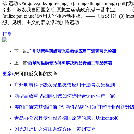
◎ 运动 y&ugrave;nd&ograve;ng(1) [arrange thing
引起、激发我自回国之后,原想去运动政府,做一番事业。——《负曝闲谈》◎ 运动
[utilize;put to use]∶运用夫宰相运动枢极。——《后汉书》(3
想、见解、主义的群众活动护路运动
打赏
下一篇:
广州明慧科研级荧光显微镜应用于沥青荧光检测
上一篇:
西藏阿里沥青冷补料解决热沥青施工常见弊端
更多»
您可能感兴趣的文章:
广州明慧科研级荧光显微镜应用于沥青荧光检测
新型高效重型细碎机该如何选择合适的生产厂家
美阁门窗荣获铝门窗 “创新性品牌”引领门窗行业创新升
青岛办公家具专业设备德国原装的威力Unicontrol6
闪光对焊机之液压系统介绍—苏州安嘉