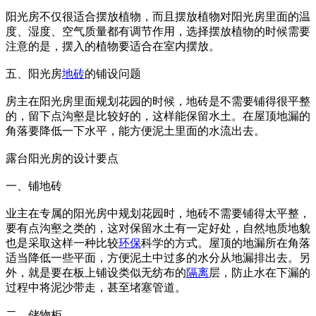
阳光房不仅很适合摆放植物，而且摆放植物对阳光房里面的温
度、湿度、空气质量都有调节作用，选择摆放植物的时候需要
注意的是，摆入的植物要适合在室内摆放。
五、阳光房
地砖
的铺设问题
房主在阳光房里面规划花园的时候，地砖是不需要铺得很平整
的，留下点沟壑是比较好的，这样能保留水土。在屋顶地漏的
角落要降低一下水平，能方便泥土里面的水流出去。
露台阳光房的设计要点
一、铺地砖
业主在专属的阳光房中规划花园时，地砖不需要铺得太平整，
要有点沟壑之类的，这对保留水土有一定好处，自然地质地貌
也是采取这样一种比较
环保
科学的方式。屋顶的地漏所在角落
适当降低一些平面，方便泥土中过多的水分从地漏排出去。另
外，就是要在板上铺设类似无纺布的
隔离
层，防止水在下漏的
过程中将泥沙带走，甚至堵塞管道。
二、储物柜