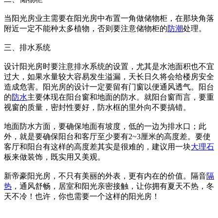
当阳光房业主需要在阳光房中布置一角做储物柜，在那块角落
附近一定不能种太多植物，否则要注意储物柜的
防潮
处理。
三、排水系统
设计阳光房时要注意排水系统的设置，尤其是水池面积也不宜
过大，如果水量较大容易发生溢漏，天长日久将会给楼房安全
造成危害。阳光房的设计一定要留有门窗以便通风透气。阳台
的
防水
主要体现在阳台窗和地面的防水。就阳台窗而言，要重
视窗的质量，密封性要好，防水框的里外向不要搞错。
地面防水方面，要确保地面有坡度，低的一边为排水口；此
外，就是要确保阳台和客厅至少要有2~3厘米的高度差。要使
客厅和阳台有这样的高度差其实是很难的，建议用一块
大理石
板来做装饰，既实用又美观。
新帝豪阳光房，不只有美丽的外表，更有内在的价值。隔音
隔
热
，通风舒畅，居室和阳光亲密接触，让你拥有夏天不热，冬
天不冷！也许，你也需要一个这样的阳光房！