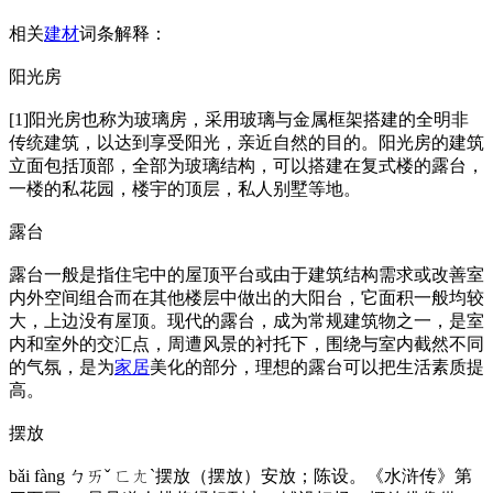
相关
建材
词条解释：
阳光房
[1]阳光房也称为玻璃房，采用玻璃与金属框架搭建的全明非
传统建筑，以达到享受阳光，亲近自然的目的。阳光房的建筑
立面包括顶部，全部为玻璃结构，可以搭建在复式楼的露台，
一楼的私花园，楼宇的顶层，私人别墅等地。
露台
露台一般是指住宅中的屋顶平台或由于建筑结构需求或改善室
内外空间组合而在其他楼层中做出的大阳台，它面积一般均较
大，上边没有屋顶。现代的露台，成为常规建筑物之一，是室
内和室外的交汇点，周遭风景的衬托下，围绕与室内截然不同
的气氛，是为
家居
美化的部分，理想的露台可以把生活素质提
高。
摆放
bǎi fàng ㄅㄞˇ ㄈㄤˋ摆放（摆放）安放；陈设。《水浒传》第