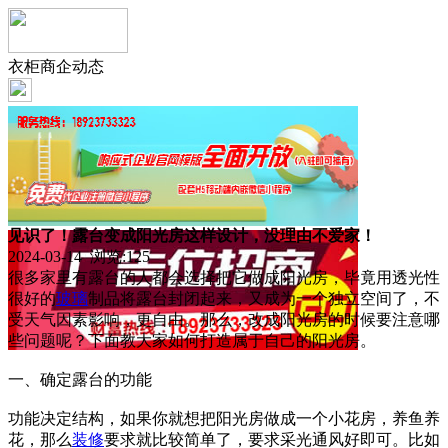
衣柜商企动态
见识了！露台变成阳光房这样设计，没理由不爱家！
2024-03-14 浏览:
125
很多家里有露台的人都会选择把它做成阳光房，毕竟用透光性
很好的
玻璃
制品将露台封闭起来，又成为一个独立空间了，不
受天气因素影响，更自由。那么，改成阳光房的时候要注意哪
些问题呢？下面教大家如何打造属于自己的阳光房。
一、确定露台的功能
功能决定结构，如果你就想把阳光房做成一个小花房，养鱼养
花，那么
装修
要求就比较简单了，要求采光通风好即可。比如