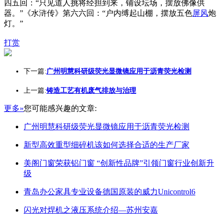
四五回：“只见道人挑将经担到来，铺设坛场，摆放佛像供
器。”《水浒传》第六六回：“户内缚起山棚，摆放五色
屏风
炮
灯。”
打赏
下一篇:
广州明慧科研级荧光显微镜应用于沥青荧光检测
上一篇:
铸造工艺有机废气排放与治理
更多»
您可能感兴趣的文章:
广州明慧科研级荧光显微镜应用于沥青荧光检测
新型高效重型细碎机该如何选择合适的生产厂家
美阁门窗荣获铝门窗 “创新性品牌”引领门窗行业创新升
级
青岛办公家具专业设备德国原装的威力Unicontrol6
闪光对焊机之液压系统介绍—苏州安嘉