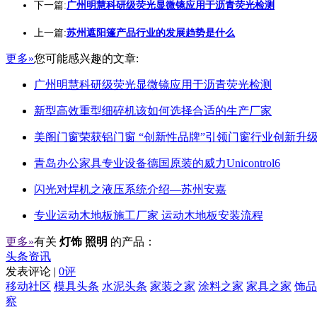
下一篇:
广州明慧科研级荧光显微镜应用于沥青荧光检测
上一篇:
苏州遮阳篷产品行业的发展趋势是什么
更多»
您可能感兴趣的文章:
广州明慧科研级荧光显微镜应用于沥青荧光检测
新型高效重型细碎机该如何选择合适的生产厂家
美阁门窗荣获铝门窗 “创新性品牌”引领门窗行业创新升
青岛办公家具专业设备德国原装的威力Unicontrol6
闪光对焊机之液压系统介绍—苏州安嘉
专业运动木地板施工厂家 运动木地板安装流程
更多»
有关
灯饰 照明
的产品：
头条资讯
发表评论 |
0评
移动社区
模具头条
水泥头条
家装之家
涂料之家
家具之家
饰品
察