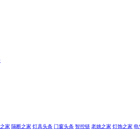
级
之家
隔断之家
灯具头条
门窗头条
智控链
老姚之家
灯饰之家
电