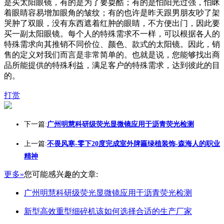
是买太阳眼镜，有的是为了要耍酷；有的是怕阳光过强，怕眯
着眼睛容易增加眼角的皱纹；有的也许是昨天跟男朋友吵了架
哭肿了双眼，没有东西遮着红肿的眼睛，不方便出门，因此要
买一副太阳眼镜。每个人的特殊需求不一样，可以根据各人的
特殊需求向其推销不同价位、颜色、款式的太阳镜。因此，销
售的定义对我们而言是非常简单的。也就是说，您能够找出商
品所能提供的特殊利益，满足客户的特殊需求，达到彼此的目
的。
打赏
下一篇:
广州明慧科研级荧光显微镜应用于沥青荧光检测
上一篇:
不畏风寒-零下20度完成室外牌匾绿植装饰-森海人的职业
精神
更多»
您可能感兴趣的文章:
广州明慧科研级荧光显微镜应用于沥青荧光检测
新型高效重型细碎机该如何选择合适的生产厂家