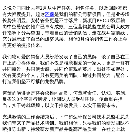
龙悦公司同比去年2月从生产任务、销售任务、以及回款率都
有大幅度提升。超达
环保
是我们的新公司新项目，但是业务增
长势头明显。安特管业更是不甘落后，新项目PVC-U双层轴
向中空璧管的推广已卓有成效。三位营销总监在总公司大政方
针指导下分兵突围，带着自己的营销队伍，走在战斗靠前线，
充分展示出了自己的雄姿风采。相信3月份的销售工作会上会
有更好的捷报传来。
我们较可爱的销售人员纷纷发表了自己的见解，谈了自己在工
作上的心得体会。我们不仅是相亲相爱的一家人，更是一群有
共同愿景、共同使命感、共同价值观的英才，出处不如聚处，
没有完美的个人，只有更完美的团队，通过共同努力与配合，
打造我们坚不可摧的龙悦品牌。
何董的演讲更是将会议推向高潮，何董就责任、认知、实施、
反省这8个字进行解读，让团队人员受益匪浅。使命重在担
当，实干铸就辉煌，以实干推动发展，以实干赢得未来。
充满激情的工作会结束后，下午超达环保公司技术总监毛总为
我们带来了产品技术培训。我们相信，只要我们的研发团队不
断推陈出新，持续研发新产品并提高产品质量，在社会上就一