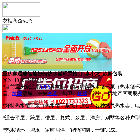
衣柜商企动态
重庆家适康智能好特热水循环泵推出“李小龙”款新包装
2024-10-05 浏览:
122
*目前重庆家适康
智能
科技旗下的好特牌热水循环泵（热水循环
器、
地暖
暖通、中央
空调
、厨卫、
装修
、设计、房地产客商朋
*好特热水循环泵（热水循环系统）适合与各种燃气热水器、
*适合平层、跃层、错层、复式、多层、洋房、别墅等各种户
*热水循环、增压、定时启停、智能控制，一键完成。