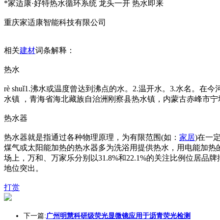
*家适康·好特热水循环系统 龙头一开 热水即来
重庆家适康智能科技有限公司
相关
建材
词条解释：
热水
rè shuǐ1.沸水或温度曾达到沸点的水。2.温开水。3.水
水镇 ，青海省海北藏族自治洲刚察县热水镇，内蒙古赤峰市宁
热水器
热水器就是指通过各种物理原理，为有限范围(如：
家居
)在一
煤气或太阳能加热的热水器多为洗浴用提供热水，用电能加热的
场上，万和、万家乐分别以31.8%和22.1%的关注比例位
地位突出。
打赏
下一篇:
广州明慧科研级荧光显微镜应用于沥青荧光检测