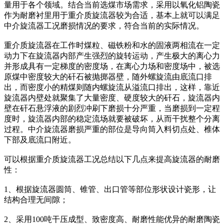
量用于各个领域。结合当前选煤市场需求，采用以氧化铝陶瓷
作为耐磨衬里用于重介质旋流器较为合适，基本上就可以满足
中介旋流器工况磨损情况的要求，符合当前的实际情况。
重介质旋流器在工作时煤粒、磁铁粉和水的固液两相流在一定
动力下在旋流器内部产生强烈的旋转运动，产生极大的离心力
并形成具有一定梯度的密度场，在离心力场和密度场中，被选
原煤中密度较大的矸石被抛掷器壁，随外螺旋流由底流口排
出，而密度小的精煤则随内螺旋流从溢流口排出，这样，靠近
旋流器内壁处就聚集了大量密度、硬度较大的矸石，旋流器内
壁在矸石悬浮液的剧烈冲刷下磨损十分严重，当磨损到一定程
度时，旋流器内部的稳定流场就要被破坏，从而干扰整个分离
过程。中介旋流器磨损严重的部位是导向筒入料切点处、椎体
下部及底流口附近。
可以根据重介质旋流器工况总结以下几点来提高旋流器的耐磨
性：
1、根据旋流器圆筒、锥管、出口管等部位形状设计瓷形，让
结构合理无间隙；
2、采用100吨干压成型、致密度高、耐磨性能优异的耐磨陶瓷