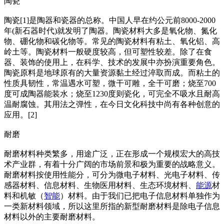
陶瓷
陶瓷[1]是陶器和瓷器的总称。中国人早在约公元前8000-2000
年(新石器时代)就发明了陶器。陶瓷材料大多是氧化物、氮化
物、硼化物和碳化物等。常见的陶瓷材料有粘土、氧化铝、高
岭土等。陶瓷材料一般硬度较高，但可塑性较差。除了在食
器、装饰的使用上，在科学、技术的发展中亦扮演重要角色。
陶瓷原料是地球原有的大量资源黏土经过淬取而成。而粘土的
性质具韧性，常温遇水可塑，微干可雕，全干可磨；烧至700
度可成陶器能装水；烧至1230度则瓷化，可完全不吸水且耐高
温耐腐蚀。其用法之弹性，在今日文化科技中尚有各种创意的
应用。[2]
耐磨
耐磨材料种类繁多，用途广泛，正在形成一个规模宏大的高技
术产业群，有着十分广阔的市场前景和极为重要的战略意义。
耐磨材料按使用性能分，可分为微电子材料、光电子材料、传
感器材料、信息材料、生物医用材料、生态环境材料、
能源
材
料和机敏（
智能
）材料。由于我们已把电子信息材料单独作为
一类新材料领域，所以这里所指的新型耐磨材料是除电子信息
材料以外的主要耐磨材料。