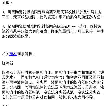
衬板；
3、耐磨陶瓷衬板的固定综合要采用高强改性粘胶及错缝粘贴
工艺，无直线型缝隙，使陶瓷更加牢固的贴合到旋流器内壁；
4、粘贴陶瓷使耐磨陶瓷衬板间高低差在0.5mm以内，保持旋
流器内浆料的较大切向速度，降低能量损失，可以获得非常棒
的分级浓缩效果。
相关
建材
词条解释：
旋流器
旋流器分离的对象是两相流体。两相流体是由固相和液相（通
常为水）、固相和气相（通常为空气）和密度不同而又互不相
溶的两种液体组成。分离固—液两相流体的旋流器叫水力旋流
器，分离固—气两相流体的旋流器叫风力旋流器，分离液—液
两相流体的旋流器叫液—液旋流分离器或液—液旋流分离管，
它们的工作原理和分离过程相同，结构形式也大同小异。