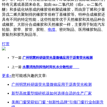
特有元素或基团来命名。如由 αω-二氯代烃（或α，ω-二氯代
醚）和多硫化钠形成的橡胶俗称聚硫橡胶，而由异丁烯和少量
异戊二烯共聚制得的橡胶常俗称丁基橡胶等。特种合成橡胶还
具有不同的特定性能，这些性能常优于天然橡胶和其他品种合
成橡胶。大部分合成橡胶和天然橡胶一样，主要用于制造汽车
轮胎、胶带、胶管、胶鞋、
电缆
、密封制品、医用橡胶制品、
胶黏剂和胶乳制品等。
打赏
下一篇:
广州明慧科研级荧光显微镜应用于沥青荧光检测
上一篇:
水墨消泡剂抑泡时间长水分散性好
更多»
您可能感兴趣的文章:
广州明慧科研级荧光显微镜应用于沥青荧光检测
新型高效重型细碎机该如何选择合适的生产厂家
美阁门窗荣获铝门窗 “创新性品牌”引领门窗行业创新升