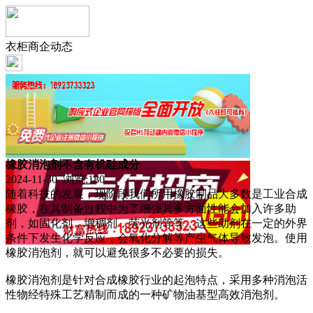
衣柜商企动态
橡胶消泡剂不含有机硅成分
2024-11-30 浏览:
180
随着科技的发展，现阶段我们所用橡胶制品大多数是工业合成
橡胶，在其制备过程中为了增强其多方面性能会加入许多助
剂，如固化剂，增稠剂，荧光剂等等，这些助剂在一定的外界
条件下发生化学反应，会氧化分解等产生气体导致发泡。使用
橡胶消泡剂，就可以避免很多不必要的损失。
橡胶消泡剂是针对合成橡胶行业的起泡特点，采用多种消泡活
性物经特殊工艺精制而成的一种矿物油基型高效消泡剂。