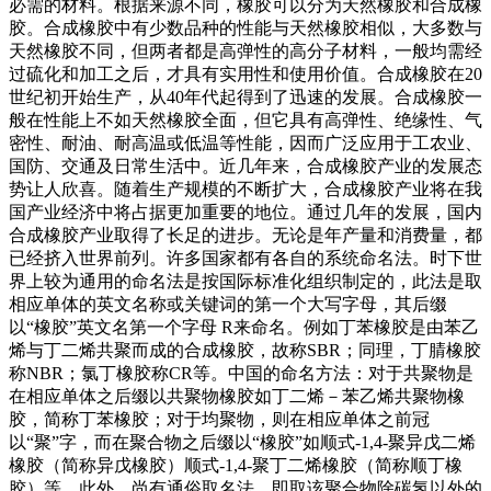
必需的材料。根据来源不同，橡胶可以分为天然橡胶和合成橡
胶。合成橡胶中有少数品种的性能与天然橡胶相似，大多数与
天然橡胶不同，但两者都是高弹性的高分子材料，一般均需经
过硫化和加工之后，才具有实用性和使用价值。合成橡胶在20
世纪初开始生产，从40年代起得到了迅速的发展。合成橡胶一
般在性能上不如天然橡胶全面，但它具有高弹性、绝缘性、气
密性、耐油、耐高温或低温等性能，因而广泛应用于工农业、
国防、交通及日常生活中。近几年来，合成橡胶产业的发展态
势让人欣喜。随着生产规模的不断扩大，合成橡胶产业将在我
国产业经济中将占据更加重要的地位。通过几年的发展，国内
合成橡胶产业取得了长足的进步。无论是年产量和消费量，都
已经挤入世界前列。许多国家都有各自的系统命名法。时下世
界上较为通用的命名法是按国际标准化组织制定的，此法是取
相应单体的英文名称或关键词的第一个大写字母，其后缀
以“橡胶”英文名第一个字母 R来命名。例如丁苯橡胶是由苯乙
烯与丁二烯共聚而成的合成橡胶，故称SBR；同理，丁腈橡胶
称NBR；氯丁橡胶称CR等。中国的命名方法：对于共聚物是
在相应单体之后缀以共聚物橡胶如丁二烯－苯乙烯共聚物橡
胶，简称丁苯橡胶；对于均聚物，则在相应单体之前冠
以“聚”字，而在聚合物之后缀以“橡胶”如顺式-1,4-聚异戊二烯
橡胶（简称异戊橡胶）顺式-1,4-聚丁二烯橡胶（简称顺丁橡
胶）等。此外，尚有通俗取名法，即取该聚合物除碳氢以外的